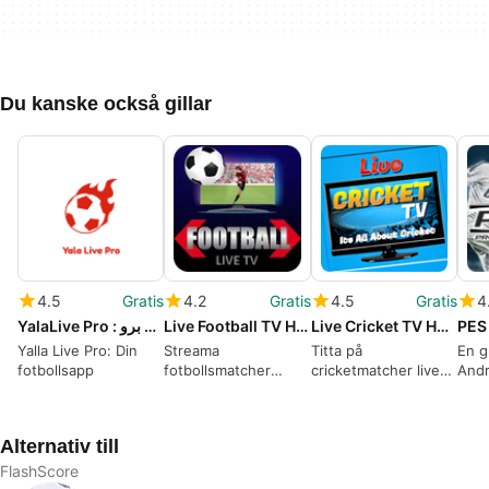
Du kanske också gillar
4.5
Gratis
4.2
Gratis
4.5
Gratis
4
YalaLive Pro : يلا لايف برو
Live Football TV HD Streaming
Live Cricket TV HD Streaming
PES
Yalla Live Pro: Din
Streama
Titta på
En g
fotbollsapp
fotbollsmatcher
cricketmatcher live
Andr
gratis
från din enhet
Anto
Alternativ till
FlashScore