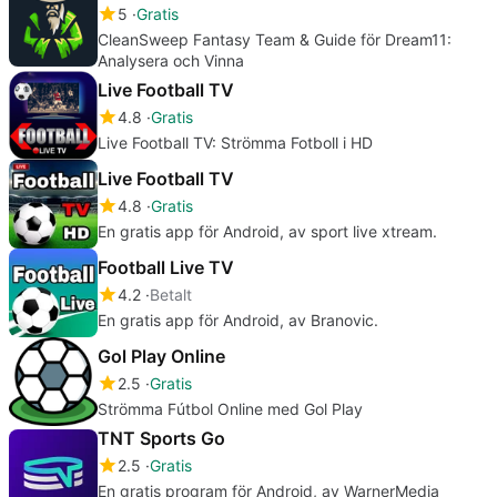
5
Gratis
CleanSweep Fantasy Team & Guide för Dream11:
Analysera och Vinna
Live Football TV
4.8
Gratis
Live Football TV: Strömma Fotboll i HD
Live Football TV
4.8
Gratis
En gratis app för Android, av sport live xtream.
Football Live TV
4.2
Betalt
En gratis app för Android, av Branovic.
Gol Play Online
2.5
Gratis
Strömma Fútbol Online med Gol Play
TNT Sports Go
2.5
Gratis
En gratis program för Android, av WarnerMedia