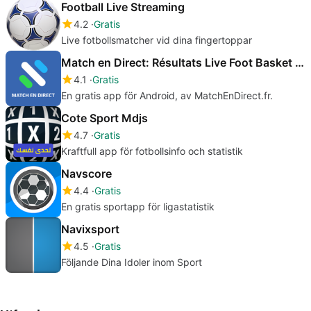
Football Live Streaming
4.2
Gratis
Live fotbollsmatcher vid dina fingertoppar
Match en Direct: Résultats Live Foot Basket Tennis
4.1
Gratis
En gratis app för Android, av MatchEnDirect.fr.
Cote Sport Mdjs
4.7
Gratis
Kraftfull app för fotbollsinfo och statistik
Navscore
4.4
Gratis
En gratis sportapp för ligastatistik
Navixsport
4.5
Gratis
Följande Dina Idoler inom Sport