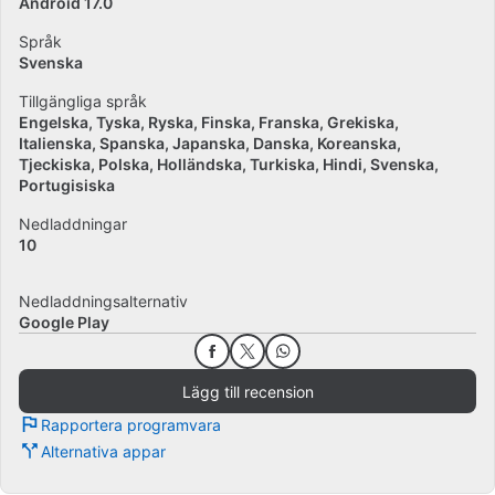
Android 17.0
Språk
Svenska
Tillgängliga språk
Engelska
Tyska
Ryska
Finska
Franska
Grekiska
Italienska
Spanska
Japanska
Danska
Koreanska
Tjeckiska
Polska
Holländska
Turkiska
Hindi
Svenska
Portugisiska
Nedladdningar
10
Nedladdningsalternativ
Google Play
Lägg till recension
Rapportera programvara
Alternativa appar