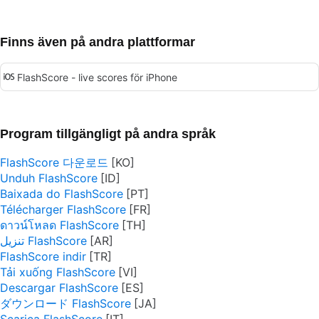
Finns även på andra plattformar
FlashScore - live scores för iPhone
Program tillgängligt på andra språk
FlashScore 다운로드
Unduh FlashScore
Baixada do FlashScore
Télécharger FlashScore
ดาวน์โหลด FlashScore
تنزيل FlashScore
FlashScore indir
Tải xuống FlashScore
Descargar FlashScore
ダウンロード FlashScore