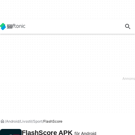
Android
Livsstil
Sport
FlashScore
FlashScore APK
för Android