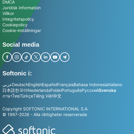
DMCA
Juridisk information
Villkor
Integritetspolicy
Cookiepolicy
Cookie-inställningar
Social media
Softonic i:
عربي
Deutsch
English
Español
Français
Bahasa Indonesia
Italiano
日本語
한국어
Nederlands
Polski
Português
Русский
Svenska
ภาษาไทย
Türkçe
Tiếng Việt
中文
Copyright SOFTONIC INTERNATIONAL S.A.
© 1997-2026 - Alla rättigheter reserverade