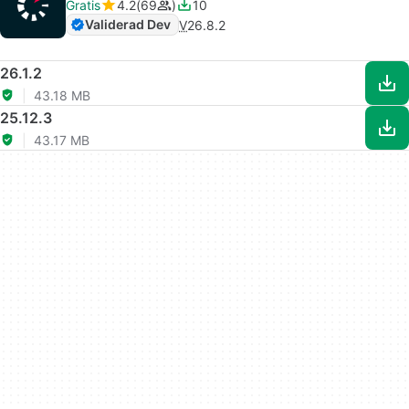
Gratis
4.2
69
10
Validerad Dev
V
26.8.2
26.1.2
43.18 MB
25.12.3
43.17 MB