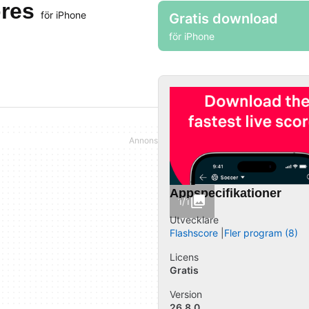
ores
för iPhone
Gratis download
för iPhone
Appspecifikationer
1/1
Utvecklare
Flashscore
Fler program (8)
Licens
Gratis
Version
26.8.0