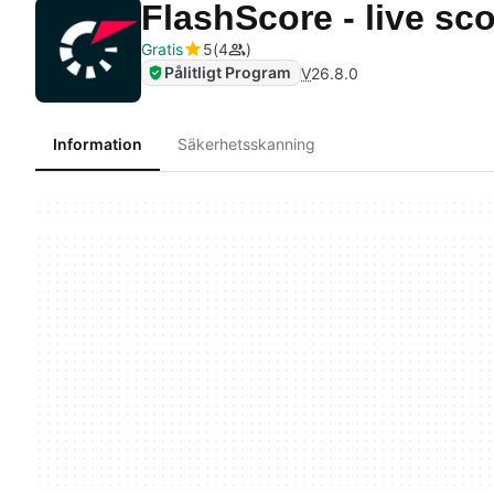
FlashScore - live sc
Gratis
5
4
Pålitligt Program
V
26.8.0
Information
Säkerhetsskanning